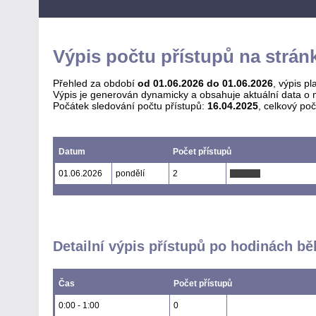
Výpis počtu přístupů na strán
Přehled za období
od 01.06.2026 do 01.06.2026
, výpis pl
Výpis je generován dynamicky a obsahuje aktuální data o n
Počátek sledování počtu přístupů:
16.04.2025
, celkový po
Datum
Počet přístupů
01.06.2026
pondělí
2
Detailní výpis přístupů po hodinách b
Čas
Počet přístupů
0:00 - 1:00
0